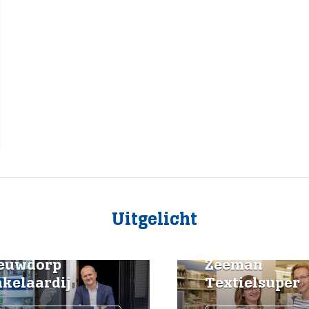
Uitgelicht
uwdorp
Zeeman
elaardij
Textielsuper