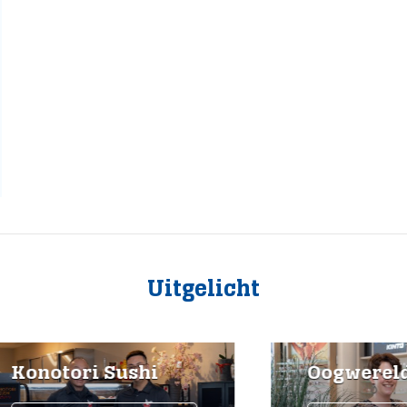
Uitgelicht
otori Sushi
Oogwereld Dor