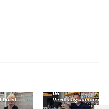
De
st
Verdraagzaamheid