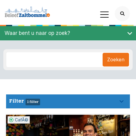
Waar bent u naar op zoek?
Zoeken
Filter
1 filter
CafÃ©