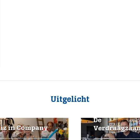
Uitgelicht
De
iz in Company
Verdraagzaam