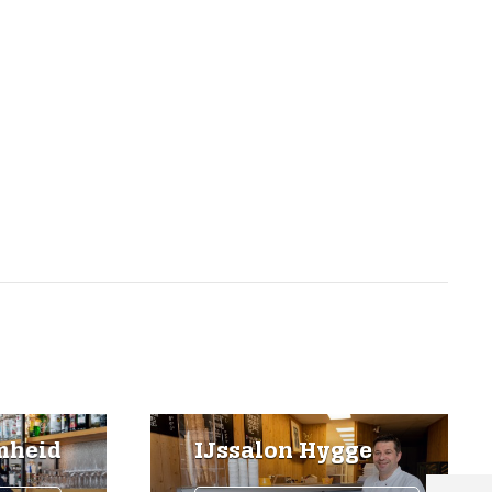
heid
IJssalon Hygge