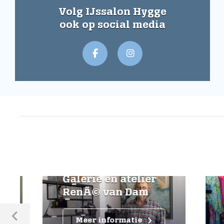
Volg IJssalon Hygge
ook op social media
Galerie en atelier
RenÃ© van Dam
Sjo
Meer informatie
M