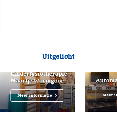
Uitgelicht
ktijk voor
derfysiotherapie
Automatiek Ti
rtje Wormgoor
Meer informatie
eer informatie