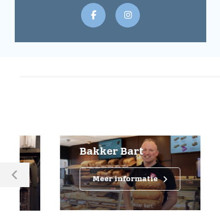
Pra
kin
Bakker Bart
Maa
Meer informatie
M