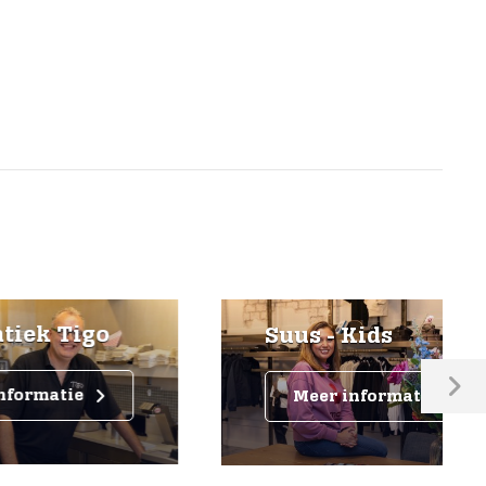
go
Suus - Kids
Meer informatie