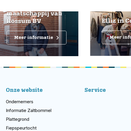
tgoed
tschappij van
Elliz in Compa
sum BV
Meer informatie
eer informatie
Onze website
Service
Ondernemers
Informatie Zaltbommel
Plattegrond
Fiepspeurtocht