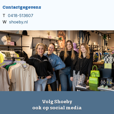
Contactgegevens
T
0418-513607
W
shoeby.nl
Volg Shoeby
ook op social media