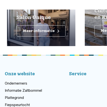
Cultuur BSO K
en Kids
on Unique
Meer informatie
eer informatie
Onze website
Service
Ondernemers
Informatie Zaltbommel
Plattegrond
Fiepspeurtocht